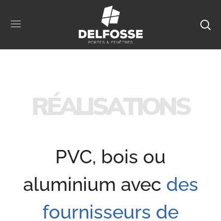
R
É
A
L
I
S
A
T
I
O
N
S
PVC, bois ou
aluminium avec
des
fournisseurs de